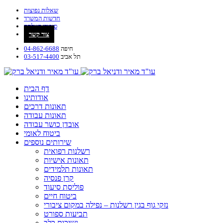
שאלות נפוצות
חדשות המשרד
סיפורי הצלחה
צור קשר
חיפה
04-862-6688
תל אביב
03-517-4400
דף הבית
אודותינו
תאונות דרכים
תאונות עבודה
אובדן כושר עבודה
ביטוח לאומי
שירותים נוספים
רשלנות רפואית
תאונות אישיות
תאונות תלמידים
קרן פנסיה
פוליסת סיעוד
ביטוח חיים
נזקי גוף בגין רשלנות – נפילה במקום ציבורי
תביעות ספורט
נשיכות כלב