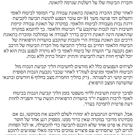
וחברת הביטוח שלו על רשלנות שגרמה לתאונה.
לאחר שלב ההכרה בתאונה כתאונת עבודה ע”י המוסד לביטוח לאומי
ותשלום דמי פגיעה משך 91 יום עובר הנפגע להגשת תביעה לקביעת
דרגת נכות מעבודה לביטוח הלאומי. במקרה של תאונת עבודה קיימת
חשיבות רבה לנכות שתקבע ע”י הביטוח הלאומי. כך לדוגמא במקרה
שהתאונה הינה תאונת דרכים בדרך לעבודה או במהלכה ומוכרת כתאונת
דרכים וגם תאונת עבודה הרי והנכות שתקבע בוועדות הרפואיות של
הביטוח הלאומי תחייב גם בהליך התביעה מול חברת הביטוח של הרכב
ואם נקבעה ע”י הועדה של ביטוח לאומי כי לא נותרה לנפגע נכות הוא לא
יוכל לצרף חוות דעת לתביעתו והתיק יתנהל כתיק ללא נכות.
לעיתים הנפגעים כלל לא מודעים לחשיבות הליך קביעת הנכות מול
הביטוח הלאומי ומגיעים לעוה”ד לאחר שכבר נקבעת הנכות הסופית
וקיים קושי רב לשנותה . (רק בהליך החמרת מצב בחלוף 6 חודשים ובתנאי
שהשתנה המצב הרפואי).
לפיכך קיימת חשיבות לליווי משפטי בזמן הליך קביעת הנכות בביטוח
לאומי לרבות הופעת יו”ד בוועדות הרפואיות הגשת ערר והפנייה לחוות
דעת פרטית לתמיכה בערר.
אבל, הצדדים הנתבעים לא ימהרו לשלם לתובע את מבוקשו, גם אם
מבחינתו מדובר במקרה שאין ברור ממנו. מספיק רגע אחד של חוסר
ערנות או פרט אחד שלא הוכנס לתביעה כדי להכשילה, או לכל הפחות
לגרום לכך שתסתיים עם פיצויים נמוכים בהרבה מאלו שמגיעים לתובע