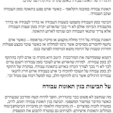
ההגדרה של תאונת עבודה באופן עקרוני נחלקת לשני סוגים:
תאונת עבודה במובנה הקלאסי – כאשר אדם נפגע בתאונה בזמן העבודה
ועקב העבודה .
הביטוי בזמן העבודה משמעו בשעות העבודה או בדרך לעבודה או בדרך
מהעבודה הביתה אולם לא די בכך שהארוע יקרה בזמן שעות העבודה
אלא צריך שתנאי העבודה הם שגרמו לארוע התאונה.
תאונת עבודה על דרך מחלת מקצוע או מיקרו-טראומה – כאשר אדם
נחשף לחומרים מסוימים אשר גרמו למחלתו או כאשר עובד מבצע פעולות
חוזרות ונשנות של הרמת משא הגורמות לפגיעה בגבו.
דוגמא שממחישה את המורכבות היטב היא מקרה בו אדם לקה בהתקף
לב בזמן עבודתו. למרות שהארוע ארע לעובד בזמן עבודתו וישנם עדים
לכך לא די בכך לצורך הכרה בארוע כתאונת עבודה. במקרה של התקף
לב בזמן עבודה על העובד להוכיח כי ארע בעבודה ארוע חריג לתנאי
עבודתו הרגילים אשר גרם להתקף הלב, כמו למשל ויכוח עם מנהל וכו’.
על תביעות בגין תאונות עבודה
מה שנחשב לא פשוט כבר בהגדרתו, הופך להיות קשה ומורכב שבעתיים
כאשר מדובר במישור המשפטי. תביעה בגין תאונת עבודה תוגש, לרוב,
במטרה לזכות בפיצויים – הן מהביטוח הלאומי הן מחברות הביטוח(ביטוח
מנהלים /תאונות אישיות)- ולעיתים גם במטרה לתבוע את המעסיק