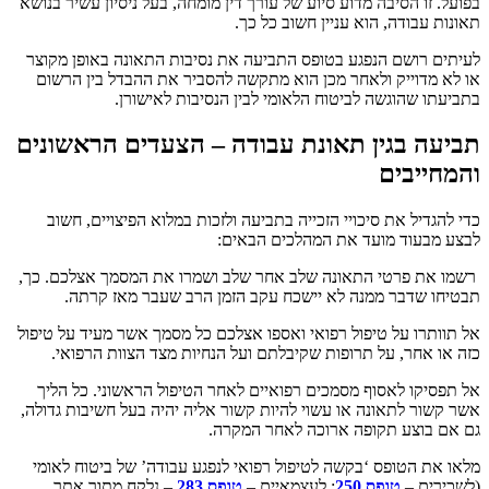
בפועל. זו הסיבה מדוע סיוע של עורך דין מומחה, בעל ניסיון עשיר בנושא
תאונות עבודה, הוא עניין חשוב כל כך.
לעיתים רושם הנפגע בטופס התביעה את נסיבות התאונה באופן מקוצר
או לא מדוייק ולאחר מכן הוא מתקשה להסביר את ההבדל בין הרשום
בתביעתו שהוגשה לביטוח הלאומי לבין הנסיבות לאישורן.
תביעה בגין תאונת עבודה – הצעדים הראשונים
והמחייבים
כדי להגדיל את סיכויי הזכייה בתביעה ולזכות במלוא הפיצויים, חשוב
לבצע מבעוד מועד את המהלכים הבאים:
רשמו את פרטי התאונה שלב אחר שלב ושמרו את המסמך אצלכם. כך,
תבטיחו שדבר ממנה לא יישכח עקב הזמן הרב שעבר מאז קרתה.
אל תוותרו על טיפול רפואי ואספו אצלכם כל מסמך אשר מעיד על טיפול
כזה או אחר, על תרופות שקיבלתם ועל הנחיות מצד הצוות הרפואי.
אל תפסיקו לאסוף מסמכים רפואיים לאחר הטיפול הראשוני. כל הליך
אשר קשור לתאונה או עשוי להיות קשור אליה יהיה בעל חשיבות גדולה,
גם אם בוצע תקופה ארוכה לאחר המקרה.
מלאו את הטופס ‘בקשה לטיפול רפואי לנפגע עבודה’ של ביטוח לאומי
(לשכירים –
טופס 250
; לעצמאיים –
טופס 283
– נלקח מתוך אתר