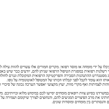
ו על ידי מומחה או מוסד רפואי. מקרים חמורים אלו עשויים להוות עילה לתב
י רשלנות רפואית במסגרת הטיפול הרפואי שניתן להם, יודעים כבר שיש באפש
ג מסטנדרט ההתנהגות הסבירה והפרקטיקה הרפואית המקובלת ונגרם לחולה נזק
 הוא עומד לקבל לפני קבלתו וזכותו של המטופל לאוטונומיה על גופו.
והות לצמיתות ואף מקרי מוות, יעוץ מקצועי יאפשר הערכה נכונה של סיכויי ת
 במשרדנו בסיוע צוות רופאים מומחים יסייעו לכם במימוש מלוא זכויותיכם.
תינו את מרב הפיצויים המגיעים להם, והנחוצים לצורך שיקומם ושמירה על
 והנסתרים בין מומחים ומוסדות שונים.