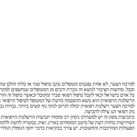
למרבה הצער, לא אחת נפגעים מטופלים עקב טיפול שגוי או בלתי הולם שקיבל
וסבל. מודעות הציבור לנושא זה גוברת ורבים מן המטופלים שנחשפים למקר
כל אדם בישראל זכאי לקבל טיפול רפואי סביר ומקובל וכאשר טיפול זה חור
הרשלנות הרפואית הוא נושא ההסכמה מדעת של המטופל לטיפול הרפואי אותו
למרבה הצער רשלנות רפואית יכולה לגרום לנזקי גוף קשים ביותר, נכויות גב
נזק רפואי הנו עילה לתביעה.
בתביעות מסוג זה יש למשרדנו ניסיון רב ומומחי תביעות הרשלנות הרפואית
הסתייעות בחוות דעת של מיטב המומחים בארץ. זאת, במטרה להשיג ללקוחו
הפעולות המורכבות והחשובות. יש צורך בבקיאות בדבר יחסי הגומלין הגלויים