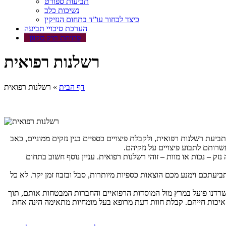
תביעות ספורט
נשיכות כלב
כיצד לבחור עו”ד בתחום הנזיקין
הערכת סיכויי תביעה
פתיחת תיק מקוון
רשלנות רפואית
דף הבית
»
רשלנות רפואית
יעת רשלנות רפואית, ולקבלת פיצויים כספיים בגין נזקים ממוניים, כאב
רותם לתבוע פיצויים על נזקיהם.
 – נכות או מוות – זוהי רשלנות רפואית. עניין נוסף חשוב בתחום
ביעתכם וימנע מכם הוצאות כספיות מיותרות, סבל ובזבוז זמן יקר. לא כל
 משרדנו פועל במרץ מול המוסדות הרפואיים והחברות המבטחות אותם, תוך
 איכות חייהם. קבלת חוות דעת מרופא בעל מומחיות מתאימה הינה אחת