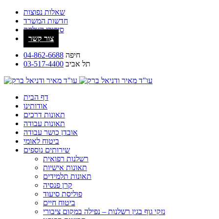
שאלות נפוצות
חדשות המשרד
סיפורי הצלחה
צור קשר
חיפה
04-862-6688
תל אביב
03-517-4400
דף הבית
אודותינו
תאונות דרכים
תאונות עבודה
אובדן כושר עבודה
ביטוח לאומי
שירותים נוספים
רשלנות רפואית
תאונות אישיות
תאונות תלמידים
קרן פנסיה
פוליסת סיעוד
ביטוח חיים
נזקי גוף בגין רשלנות – נפילה במקום ציבורי