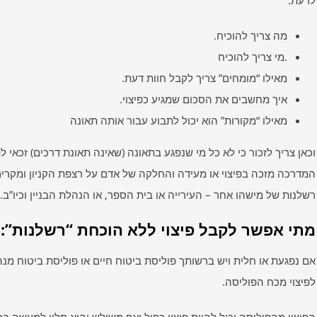
לדעת:
מה צריך להוכיח.
.מי צריך להוכיח
מאילו “מומחים” צריך לקבל חוות דעת.
איך מחשבים את הסכום שמגיע כפיצוי.
מאילו “מקורות” הוא יכול לתבוע עבור אותה תאונה
וכאן צריך לזכור כי לא כל מי שנפגע בתאונה (שאינה תאונת דרכים) זכאי לפ
המדרכה מזכה בפיצוי או מעידה והחלקה של אדם על רצפת הקניון ומקרים
רשלנות של מישהו אחר – העירייה או בית הספר, או הנהלת הבניין וכיו”ב.
מתי אפשר לקבל פיצוי ללא הוכחת “רשלנות”:
אם נפגעת או חלית ויש ברשותך פוליסת ביטוח חיים או פוליסת ביטוח מנה
לפיצוי מכח הפוליסה.
הפיצוי מהפוליסה יכול להיות פיצוי כפול ואף משולש והוא תלוי למעשה ב