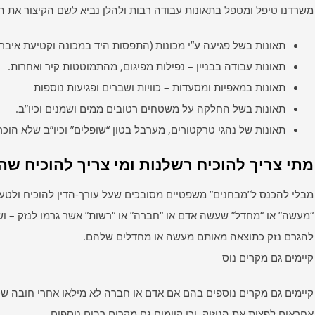
משרדנו טיפל ומטפל בתאונות עבודה רבות ולהלן נביא לשם הקיצור את ה
תאונות בשל פגיעה ע”י מכונות (התפסות היד במכונה וקטיעת איברי
תאונות עבודה בבניין – נפילות מפיגום, מהתמוטטות קיר ואחרות.
תאונות במאפיות ומסעדות – כוויות ושברים ופגיעות נוספות
תאונות בשל החלקה על משטחים רטובים ממים ושמנים וכיו”ב.
תאונות של נהגי טרקטורים, מערבל בטון “שופלים” וכיו”ב שלא הוכרו
מתי צריך להוכיח רשלנות ומי צריך להוכיח שה
מבלי להכנס ל”מבחנים” משפטיים מסובכים שעל עורך-הדין להוכיח ולטעון
“מעשה” או “מחדל” שעשה אדם או “חברה” או “רשות” אשר גרמו לנזק – וש
להגרם נזק כתוצאה מאותם מעשה או מחדלים שלהם.
קיימים גם מקרים נוס
קיימים גם מקרים נוספים בהם אם אדם או חברה לא מילאו אחרי חובה שכת
אחראים לפצות את הניזוק. וכן קיימים גם מקרים רבים נוספים.