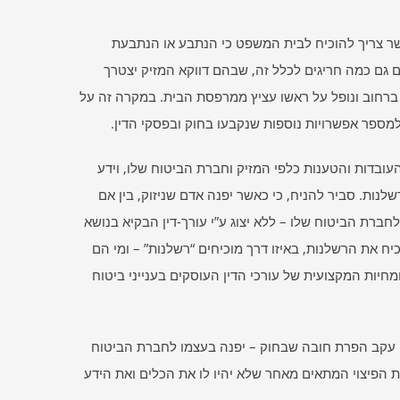
אשר צריך להוכיח לבית המשפט כי הנתבע או הנתבעת
ים גם כמה חריגים לכלל זה, שבהם דווקא המזיק יצטרך
ברחוב ונופל על ראשו עציץ ממרפסת הבית. במקרה זה על
למספר אפשרויות נוספות שנקבעו בחוק ובפסקי הדין.
העובדות והטענות כלפי המזיק וחברת הביטוח שלו, וידע
לנות. סביר להניח, כי כאשר יפנה אדם שניזוק, בין אם
 ולחברת הביטוח שלו – ללא יצוג ע”י עורך-דין הבקיא בנושא
וכיח את הרשלנות, באיזו דרך מוכיחים “רשלנות” – ומי הם
יות המקצועית של עורכי הדין העוסקים בענייני ביטוח
או עקב הפרת חובה שבחוק – יפנה בעצמו לחברת הביטוח
ל את הפיצוי המתאים מאחר שלא יהיו לו את הכלים ואת הידע