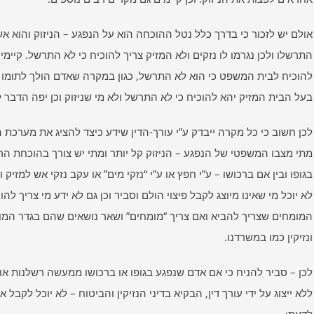
אולם יש לזכור כי בדרך כלל נטל ההוכחה הוא על הנפגע – הניזוק והוא 
התרשלו ולכן נגרמו לו נזקים ולא המזיק צריך להוכיח כי לא התרשל. קיימ
להוכיח לבית המשפט כי הוא לא התרשל, כגון במקרה שאדם הולך לתומו 
בעל הבית המזיק יהא להוכיח כי לא התרשל ולא מי שניזוק וכן יפה הדבר 
לכן חשוב כי כל מקרה ייבדק ע”י עורך-הדין שידע כיצד להציג את מערכת 
מתי מצבו המשפטי של הנפגע – הניזוק קל יותר ומתי יש צורך בהוכחת הרש
בגופו ובין אם ברכושו – ע”י חפץ או ע”י “נזקי מים” או עקב נזקי אש למזיק
לא יוכל מי שאינו מיוצג לקבל פיצוי הולם וסביר וכן גם לא ידע מי צריך לה
המומחים שצריך להביא ואם צריך “מומחים” ושאר נושאים שהם בגדר המומח
ונזיקין כמו במשרדנו.
לכן – סביר להניח כי אם אדם שנפגע בגופו או ברכושו ממעשה רשלנות 
ללא ייצוג על ידי עורך דין, הבקיא בדיני הנזיקין והביטוח – לא יוכל לקב