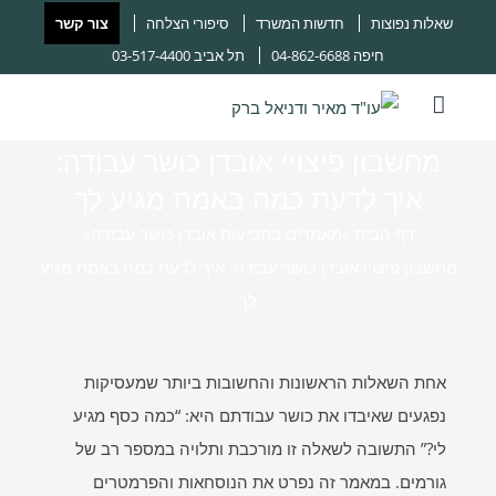
שאלות נפוצות
חדשות המשרד
סיפורי הצלחה
צור קשר
חיפה
04-862-6688
תל אביב
03-517-4400
מחשבון פיצויי אובדן כושר עבודה:
איך לדעת כמה באמת מגיע לך
דף הבית ‎
»
מאמרים בתביעות אובדן כושר עבודה
»
מחשבון פיצויי אובדן כושר עבודה: איך לדעת כמה באמת מגיע
לך
אחת השאלות הראשונות והחשובות ביותר שמעסיקות
נפגעים שאיבדו את כושר עבודתם היא: “כמה כסף מגיע
לי?” התשובה לשאלה זו מורכבת ותלויה במספר רב של
גורמים. במאמר זה נפרט את הנוסחאות והפרמטרים