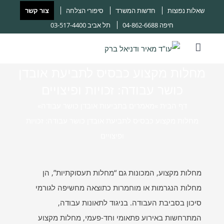
שאלות נפוצות
חדשות המשרד
סיפורי הצלחה
צור קשר
חיפה
04-862-6688
תל אביב
03-517-4400
מחלות מקצוע כבסיס לתביעת אובדן
כושר עבודה: זכויות ופיצויים
דף הבית ‎
»
מאמרים בתביעות אובדן כושר עבודה
»
מחלות מקצוע כבסיס לתביעת אובדן כושר עבודה: זכויות
ופיצויים
מחלות מקצוע, המכונות גם “מחלות תעסוקתיות”, הן
מחלות הנגרמות או מוחמרות כתוצאה מחשיפה לגורמי
סיכון בסביבת העבודה. בניגוד לתאונות עבודה,
המתרחשות באירוע פתאומי וחד-פעמי, מחלות מקצוע