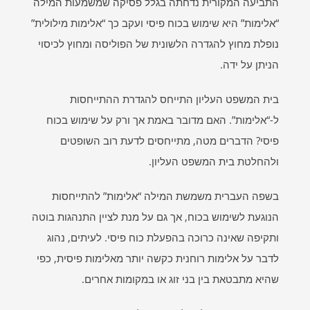
התביעה המקורית נדחתה בגלל פסיקה שמשמעות המילה
“אלימות” היא שימוש בכוח פיסי ועקב כך “אלימות מילולית”
נופלת מחוץ להגדרה הלשונית של הפוליסה ומחוץ לכיסוי
הניתן על ידה.
בית המשפט העליון התייחס להגדרת ההתייחסות
ל-“אלימות”. האם מדובר באמת אך ורק על שימוש בכוח
פיסי? הדברים מטה, מתייחסים לדעת רוב השופטים
ולהחלטת בית המשפט העליון.
בשפה העברית משמשת המילה “אלימות” להתייחסות
הנוגעת לשימוש בכוח, אך גם על מנת לציין התנהגות בוטה
ותקיפה שאינה כרוכה בהפעלת כוח פיסי. לעיתים, נהוג
לדבר על אלימות רוחנית כקשה יותר מאלימות פיסית, כפי
שהיא מתבטאת בין בני זוג או במקומות אחרים.