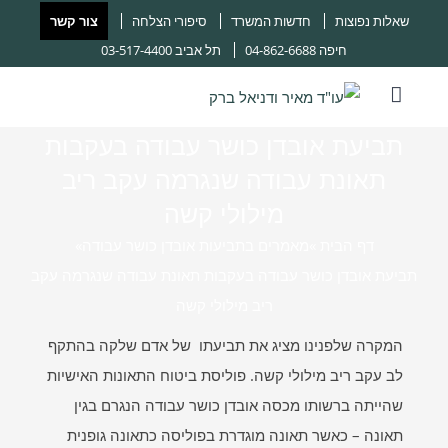
שאלות נפוצות
חדשות המשרד
סיפורי הצלחה
צור קשר
חיפה
04-862-6688
תל אביב
03-517-4400
תביעת אובדן כושר עבודה בעקבות
תאונת עבודה שנגרמה עקב ריב
מילולי קשה
דף הבית ‎
»
מאמרים בתביעות אובדן כושר עבודה
»
תביעת אובדן כושר עבודה בעקבות תאונת עבודה שנגרמה עקב
ריב מילולי קשה
המקרה שלפנינו מציג את תביעתו של אדם שלקה בהתקף
לב עקב ריב מילולי קשה. פוליסת ביטוח התאונות האישיות
שהייתה ברשותו מכסה אובדן כושר עבודה הנגרם בגין
תאונה – כאשר תאונה מוגדרת בפוליסה כתאונה גופנית