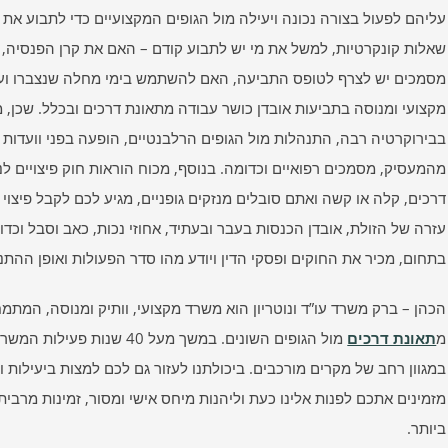
עליהם לפעול בצורה נכונה ויעילה מול הגופים המקצועיים כדי לתבוע את 
שאלות קונקרטיות, למשל את מי יש לתבוע קודם – האם את קרן הפנסיה, 
מסמכים יש לצרף לטופס התביעה, האם להשתמש בימי מחלה שנצברו ועוד.
מקצועי ומנוסה בתביעות אובדן כושר עבודה מתאונת דרכים ובכלל. שכן, 
בבירוקרטיה רבה, התנהלות מול הגופים הרלבנטיים, הופעה בפני וועדות 
דרכים, קלה או קשה ואתם סובלים מנזקים גופניים, מגיע לכם לקבל פיצוי 
עזרה של הזולת, אובדן הכנסות בעבר ובעתיד, אחוזי נכות, כאב וסבל וכדו
בתחום, מכיר את החוקים ופסקי הדין ויודע מהו סדר הפעולות ואופן ההת
הכהן – ברק משרד עו”ד ונוטריון הוא משרד מקצועי, וותיק ומנוסה, המתמח
מ
תאונת דרכים
מול הגופים השונים. במשך מעל
במגוון רחב של מקרים מורכבים. ביכולתנו לעזור גם לכם למצות ביעילות 
מזמינים אתכם לפנות אלינו כעת וליהנות מיחס אישי ומסור, זמינות מרבי
ביותר.