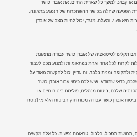
ובדן כושר עבודה יכול להיות לתקופה זמנית של עד 3 חודשים או קבוע, למשך כל שארית החיים. את אובדן כושר
מידת הפגיעה שחלה בכושר ההשתכרות של הנפגע בתאונה.
כך למשל, במקרה של אובדן כושר עבודה מוחלט, הירידה בכושר ההשתכרות היא 75% ומעלה. מנגד, יכול להיות מצב של אובדן
 אם תקלעו לסיטואציה של אובדן כושר עבודה מתאונת
לות לקרות לכל אחד ואחת בפתאומיות ולמנוע מכם לעבוד
ת ולתקופה זמנית בלבד, זה עדיין יכול להקשות מאוד על
ם, כדאי שתוודאו שיש לכם כיסוי עבור אובדן כושר
הפנסיה שלכם, ביטוח מנהלים, פוליסת ביטוח חיים או
טוח תאונות אישיות. כמו כן, יש לכל תושב בישראל מגיל 18 ועד גיל 67, ביטוח אובדן כושר עבודה מכוח חוק הביטוח הלאומי [נוסח
ם, תחושת תסכול, בלבול וטראומה נפשית. כל אלה מקשים