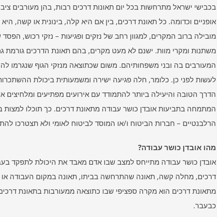
בכבישי ישראל מתרחשות בכל יום תאונות דרכים רבות, בהן מעורבים ציבור 
אופניים וכדומה. כל תאונת דרכים, בין אם היא קלה, בינונית או קשה, היא 
מובילה ברוב המקרים, למגוון רחב של נזקים ופגיעות – נזקי רכוש, הפסד ש
משתנות ומקרי מוות. ישנם לא מעט מקרים, בהם תאונת הדרכים גורמת גם
המעורבים בה ובני משפחותיהם. משום שכתוצאה מנזקי הגוף שנגרמו להם ב
לעשות לפני כן. כלומר, חלה פגיעה ישירה ומשמעותית ביכולת ההשתכרות
הדרך הטובה והיעילה ביותר להתמודד עם אירועים מפתיעים ומלחיצים אלה
המתמחה בתביעות אובדן כושר עבודה מתאונת דרכים. כך תוכלו למצות ב
הרלבנטיים – חברות הביטוח ו/או המוסד לביטוח לאומי ולא תצטרכו להתמ
מהו אובדן כושר עבודה?
אובדן כושר עבודה מתייחס למצב שבו אדם מאבד את היכולת לתפקד בעבוד
דרכים, מחלה קשה, תאונה שהתרחשה בביתו, תאונה במקום העבודה או בגל
מתאונת דרכים הוא מקרה ספציפי שבו כתוצאה ממעורבות בתאונת דרכים כ
כבעבר.