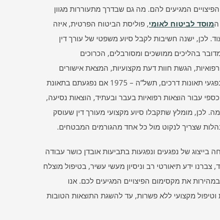
הפיצויים המגיעים להם. מה גם שבדרך מתעוררות מגוון
ה
מוסד לביטוח לאומי
, פוליסת הביטוח הפרטית, איזה
 לכן, ישנה חשיבות לקבל סיוע משפטי של עורך דין
מדובר בהליכים ממושכים ומסורבלים, הכרוכים
רפואיות, הגשת חוות דעת מקצועיות, המצאת אישורים
מהמעסיק, מסמכים רפואיים וכדומה. בנוסף, מכוח הוראות חוק פיצויים לנפגעי תאונות דרכים, תשל”ה – 1975 אם נפגעתם בתאונת
כספי עבור הוצאות רפואיות בעבר ובעתיד, הוצאות נסיעה,
מה. לכן, מומלץ שתקבלו סיוע מקצועי מעורך דין שעוסק
נהלות שצריך לנקוט מול כל אחד מהגורמים המבטחים.
ה בייצוג של נפגעים ונפגעות בתביעות אובדן כושר עבודה
 40 שנות פעילות המשרד, צברנו ידע תיאורטי רב וניסיון מעשי עשיר, בטיפול מוצלח
ובמהירות את מקסימום הפיצויים המגיעים לכם. אנו
ת וטיפול מקצועי ללא פשרות, עד להשגת התוצאות הטובות