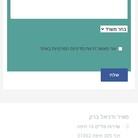
אני מאשר.ת את
מדיניות הפרטיות
באתר
מאיר ודניאל ברק
שדרות פלי“ם 16 חיפה
ת.ד 305 חיפה 31002