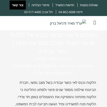
שאלות נפוצות
חדשות המשרד
סיפורי הצלחה
צור קשר
חיפה
04-862-6688
תל אביב
03-517-4400
תשלום פיצוי חודשי קבוע של 9,000
₪ עד לשנת 2046 בתביעת אובדן
כושר עבודה
דף הבית ‎
»
סיפורי הצלחה
»
תשלום פיצוי חודשי קבוע של 9,000 ₪ עד לשנת 2046
בתביעת אובדן כושר עבודה
הלקוח נכנס לאי כושר עבודה בשל מצב נפשי, חברת
הביטוח שילמה מספר שנים פיצוי ולפתע החליטה כי
הלקוח מתחזה והפסיקה את התגמולים באפן חד צדדי.
הלקוח פנה למשרדנו ומיד הגשנו תביעה לבית המשפט,